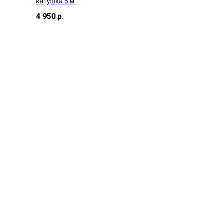
катушка 5 м.
4 950
р.