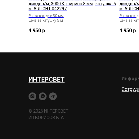
диодов/м, 3000 К, ширина 8 мм., катушка 5
диодов/м,
м. ARLIGHT 042297
м. ARLIG
Резка каждые 50 мм
Резка кажд
Цена за катушку 5 м
Цена за ка
4 950
р.
4 950
р.
ИНТЕРСВЕТ
Инфор
Сотруд
© 2026 ИНТЕРСВЕТ
ИП БОРИСОВ В. А.