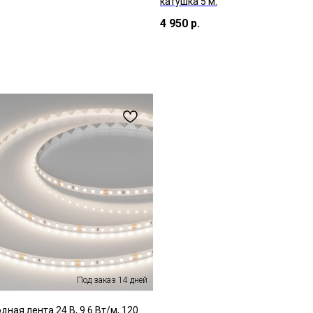
катушка 5 м.
4 950
р.
ная лента 24 В, 9.6 Вт/м, 120