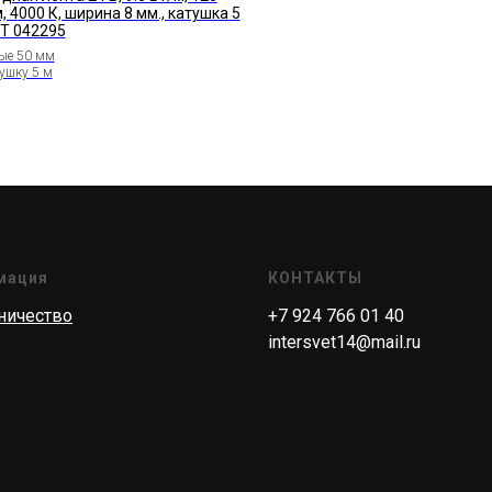
 4000 К, ширина 8 мм., катушка 5
HT 042295
ые 50 мм
тушку 5 м
мация
КОНТАКТЫ
ничество
+7 924 766 01 40
intersvet14@mail.ru