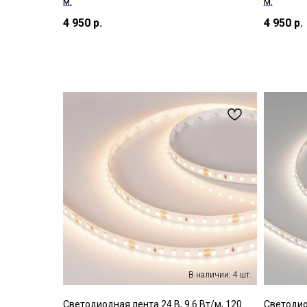
м.
м.
4 950
р.
4 950
р.
Светодиодная лента 24 В, 9.6 Вт/м, 120
Светодиод