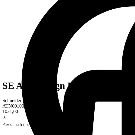
SE AtlasDesign Карбон Рамка 
Schneider
ATN001005
1021,00
р.
Рамка на 5 постов