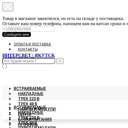
Товар в магазине закончился, но есть на складе у поставщика.
Оставьте ваш номер телефона, напишем вам на ватсап сроки и
Сообщите мне
ОПЛАТА И ДОСТАВКА
КОНТАКТЫ
ИНТЕРСВЕТ | ЯКУТСК
+7 924 766 01 40
ВСТРАИВАЕМЫЕ
НАКЛАДНЫЕ
ТРЕК 220 В
ТРЕК 48 В
ВСТРАИВАЕМЫЕ
ЛАМПЫ И МОДУЛИ
НАКЛАДНЫЕ
ЛЕНТА
ТРЕК 220 В
БЛОКИ ПИТАНИЯ
ТРЕК 48 В
ПРОФИЛЬ